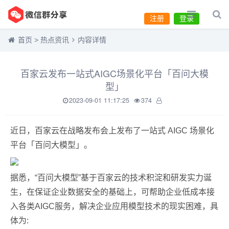
注册
登录
首页
>
热点资讯
内容详情
百家云发布一站式AIGC场景化平台「百问大模
型」
2023-09-01 11:17:25
374
近日，百家云在战略发布会上发布了一站式 AIGC 场景化
平台「百问大模型」。
据悉，“百问大模型”基于百家云的技术积淀和研发实力诞
生，在保证企业数据安全的基础上，可帮助企业低成本接
入各类AIGC服务，解决企业应用模型技术的现实困难，具
体为: