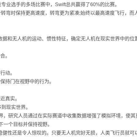
类专业选手的多场比赛中，Swift总共赢得了60%的比赛。
第一个转弯时保持更高速度，转弯更为紧凑;始终以最高速度飞行，
的数据和无人机的运动、惯性特征，确定无人机在现实世界中的位
结合。
步行动。
、保持门在视野中的行为。
贴近真实。
转移到现实世界。
实世界，研究人员通过在实际赛道中收集数据增强了模拟环境，使
向下一个目标并保持视野。
稳健性还是令人惊叹的。只要无人机完好无损，人类飞行员就可