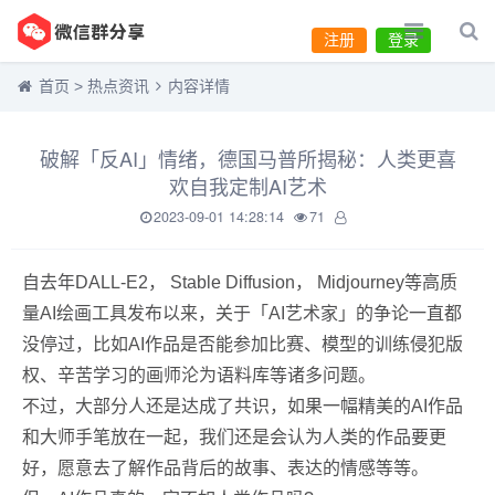
注册
登录
首页
>
热点资讯
内容详情
破解「反AI」情绪，德国马普所揭秘：人类更喜
欢自我定制AI艺术
2023-09-01 14:28:14
71
自去年DALL-E2， Stable Diffusion， Midjourney等高质
量AI绘画工具发布以来，关于「AI艺术家」的争论一直都
没停过，比如AI作品是否能参加比赛、模型的训练侵犯版
权、辛苦学习的画师沦为语料库等诸多问题。
不过，大部分人还是达成了共识，如果一幅精美的AI作品
和大师手笔放在一起，我们还是会认为人类的作品要更
好，愿意去了解作品背后的故事、表达的情感等等。