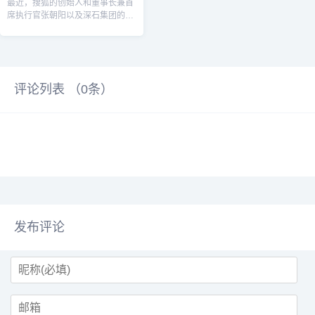
最近，搜狐的创始人和董事长兼首
席执行官张朝阳以及深石集团的创
始人王石进行了一次对话。在谈及
近期炙手可...
评论列表 （
0
条）
发布评论