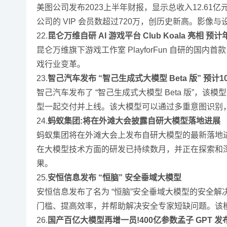
美图公司发布2023上半年财报，显示总收入12.61亿
公司的 VIP 会员数超过720万，创历史新高。影
22.
昆仑万维自研 AI 游戏平台 Club Koala 亮相 
昆仑万维旗下游戏工作室 PlayforFun 自研的国内首
戏行业变革。
23.
智己汽车发布 “智己生成式大模型 Beta 版” 预计
智己汽车发布了 “智己生成式大模型 Beta 版”，
型一起交付并上线。该大模型可以通过多重意图识别
24.
蚂蚁集团:将在外滩大会披露自研大模型落地进展
蚂蚁集团将在外滩大会上发布自研大模型的最新落地
在大模型技术方面的研发已持续数月，并正在探索和
果。
25.
安恒信息发布 “恒脑” 安全垂域大模型
安恒信息发布了名为 “恒脑”安全垂域大模型的安全
门槛、提高效率，并帮助解决安全专家短缺问题。该模
26.
国产百亿大模型再增一员!400亿参数孟子 GPT 发