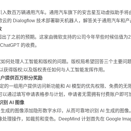
引入数百万辆通用汽车。通用汽车旗下的安吉星互动虚拟助手将
 Dialogflow 技术部署聊天机器人，解答关于通用汽车和
收
收，超出了之前的预期。这家由微软支持的公司今年早些时候估值为2
hatGPT 的收费。
究如何处理人工智能和版权的问题。版权局希望回答三个主要问
以获得版权;以及版权责任如何与人工智能发挥作用。
选用户提供百万积分奖励
为选定的一组用户提供访问新功能和 AI 模型的优先权限、免费的无限计
可以通过填写申请表格参与计划，申请者无需拥有付费账户即可
识别 AI 图像
可以为 AI 生成的图像添加隐形数字水印，从而可靠地识别 AI 生成的
如裁剪和变色。DeepMind 计划首先在 Google Imagen