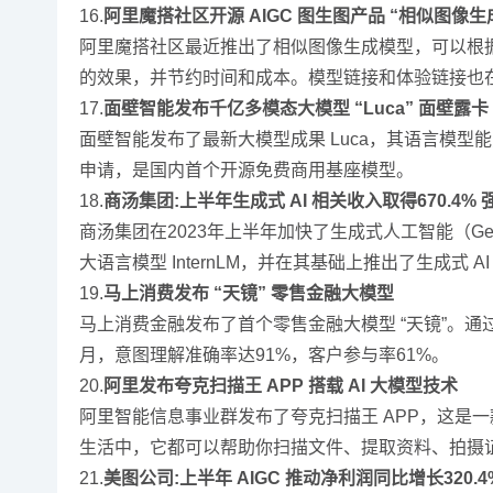
16.
阿里魔搭社区开源 AIGC 图生图产品 “相似图像生
阿里魔搭社区最近推出了相似图像生成模型，可以根
的效果，并节约时间和成本。模型链接和体验链接也
17.
面壁智能发布千亿多模态大模型 “Luca” 面壁露卡 L
面壁智能发布了最新大模型成果 Luca，其语言模型能力
申请，是国内首个开源免费商用基座模型。
18.
商汤集团:上半年生成式 AI 相关收入取得670.4%
商汤集团在2023年上半年加快了生成式人工智能（Ge
大语言模型 InternLM，并在其基础上推出了生成式 
19.
马上消费发布 “天镜” 零售金融大模型
马上消费金融发布了首个零售金融大模型 “天镜”。通
月，意图理解准确率达91%，客户参与率61%。
20.
阿里发布夸克扫描王 APP 搭载 AI 大模型技术
阿里智能信息事业群发布了夸克扫描王 APP，这是一
生活中，它都可以帮助你扫描文件、提取资料、拍摄
21.
美图公司:上半年 AIGC 推动净利润同比增长320.4