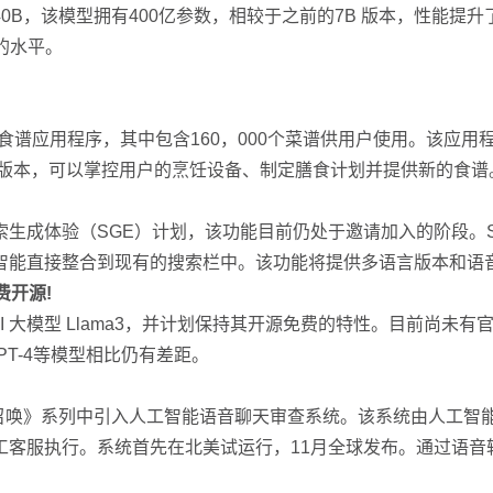
40B，该模型拥有400亿参数，相较于之前的7B 版本，性能提升了1
5的水平。
谱应用程序，其中包含160，000个菜谱供用户使用。该应用程序基
言版本，可以掌控用户的烹饪设备、制定膳食计划并提供新的食谱
生成体验（SGE）计划，该功能目前仍处于邀请加入的阶段。S
智能直接整合到现有的搜索栏中。该功能将提供多语言版本和语
免费开源!
I 大模型 Llama3，并计划保持其开源免费的特性。目前尚未有官方确
 GPT-4等模型相比仍有差距。
命召唤》系列中引入人工智能语音聊天审查系统。该系统由人工智能公司 Mo
客服执行。系统首先在北美试运行，11月全球发布。通过语音转录