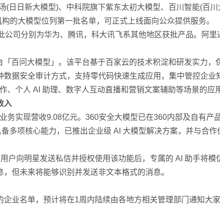
(日日新大模型)、中科院旗下紫东太初大模型、百川智能(百川大模型)、
/机构的大模型位列第一批名单，可正式上线面向公众提供服务。
批公司分别为华为、腾讯，科大讯飞系其他地区获批产品。阿里通
」
平台「百问大模型」。该平台基于百家云的技术积淀和研发实力，保
种数据安全审计方式，支持零代码快速生成应用，集中管控企业
写作、个人 AI 助理、数字人互动直播和营销文案辅助等场景的应
收入
安全业务实现营收9.08亿元。360安全大模型已在360内部及自有
具备多项核心能力，已推出企业级 AI 大模型解决方案，并与合
功能，用户向明星发送私信并授权使用该功能后，专属的 AI 助
息，但未来将能够识别并发送非文本格式的消息。
的企业名单，预计将在1周内陆续由各地方相关管理部门通知大