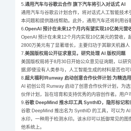
5.
通用汽车与谷歌云合作 旗下汽车将引入对话式 AI
通用汽车与谷歌云计划合作，将对话式人工智能技术
本问题和提供路线帮助。此外，通用汽车还将利用谷歌云的
6.
OpenAI 预计在未来12个月内有望实现10亿美元营
OpenAI 预计在未来12个月内实现10亿美元的营
2800万美元有了显著增长，主要归功于其聊天机器人 C
7.
美国版权局公开征求意见，研究处理 AI 版权问题
美国版权局将于8月30日开始公众意见征询期，以研
据;即使没有人类参与，人工智能生成的材料是否也可
8.
超大福利!Runway 启动创意合作伙伴计划:为精
AI 初创公司 Runway 启动了创意合作伙伴计划，
伙伴计划，旨在培育和支持优秀的内容创作者。用户
9.
谷歌 DeepMind 推水印工具 SynthID，隐形标记和
谷歌 DeepMind 推出名为 SynthID 的工具，
水印，一种用于检测水印。该水印可以抵御常见的图像处理操作，
他系统上。