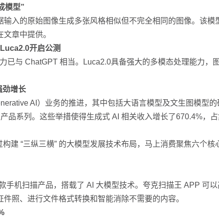
成模型”
据输入的原始图像生成多张风格相似但不完全相同的图像。该模
在文章中提供。
uca2.0开启公测
已与 ChatGPT 相当。Luca2.0具备强大的多模态处理能力，
 强劲增长
nerative AI）业务的推进，其中包括大语言模型及文生图
AI 产品系列。这些举措使得生成式 AI 相关收入增长了670.4%
过构建 “三纵三横” 的大模型发展技术布局，马上消费聚焦六个
款手机扫描产品，搭载了 AI 大模型技术。夸克扫描王 APP 
证件照、进行文件格式转换和智能消除不需要的内容。
%