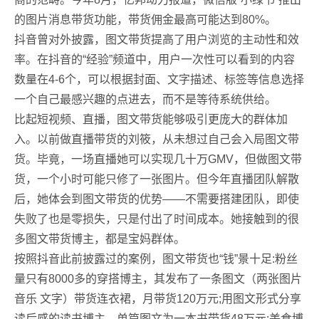
的图片消息带货功能，带货佣金最高可能达到80%。
抖音曾对外披露，图文带货提高了用户浏览的主动性和效
率。在抖音的“经验”频道中，用户一次性可以看到的内容
数量在4-6个，可以根据封面、文字描述、标签等信息选择
一个自己最感兴趣的点进去，而不是等待系统供给。
比起短视频、直播，图文带货能够吸引更庞大的群体加
入。以前做直播带货的刘筱，从未想过自己会入局图文带
货。毕竟，一场直播她可以实现几十万GMV，但做图文带
货，一个小时可能只修了一张图片。但今年直播团队解散
后，她体会到图文带货的优势——不需要搭建团队，即使
失败了也是零损失，只是付出了时间成本。她接触到的很
多图文带货博主，都是宝妈群体。
按照抖音此前披露过的案例，图文带货也“钱”景十足:粉丝
量只有8000多的穿搭博主，其发布了一条图文（两张图片
音乐 文字）带货连衣裙，月带货120万元;用图文形式分享
读后感的读书博主，单篇图文为一本书带货48万元;美食博