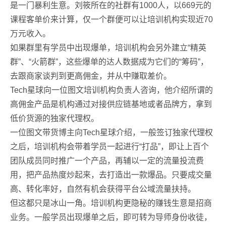
是一门暴利生意。刘筱所在的社群有1000人，以669元的
课程客单价来计算，仅一个群便可以让培训机构实现近70
万元收入。
如果群里有学员中出现爆单，培训机构会另外建立“精英
群”、“火箭群”，这些爆单的达人数据成为它们的“筹码”，
去跟商家谈判到更高佣金，并从中赚取差价。
Tech星球向一位图文培训机构负责人咨询，他介绍所谓的
高佣金产品是机构通过对接供应链基地或者品牌方，拿到
低价货源的独家代理权。
一位图文带货博主向Tech星球介绍，一般签订独家代理权
之后，培训机构会带着学员一起进行“打品”，即让上百个
团队成员同时推广一个产品，再辅以一定的流量投流费
用，把产品热度炒起来，去打造出一款爆品。只要成交量
高、转化率好，自然有机会获得平台公域流量扶持。
但这都只是冰山一角。培训机构更隐秘的赚钱生意是招商
业务。一般学员出现爆单之后，即可转为导师身份收徒，