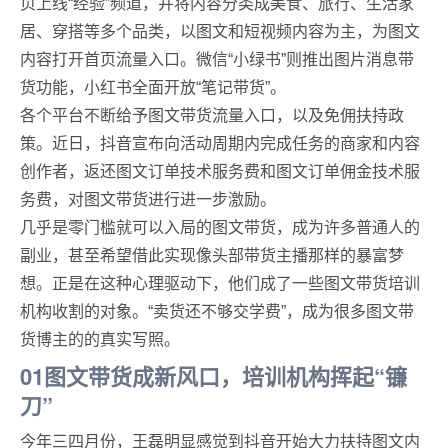
页上线“经验”频道，并将内容分类成美食、旅行、生活家
居、穿搭等多个品类，以图文和短视频内容为主，为图文
内容打开首页流量入口。微信“小绿书”则推出图片消息带
货功能，小红书全面开放“笔记带货”。
各个平台不断给予图文带货流量入口，以及免佣扶持政
策。近日，抖音宣布向活动周期内完成任务的商家和内容
创作者，返还图文订单技术服务费和图文订单佣金技术服
务费，对图文带货进行进一步激励。
几乎是零门槛就可以入局的图文带货，成为许多普通人的
副业，甚至希望借此实现像头部带货主播那样的暴富梦
想。正是在这种心理驱动下，他们成了一些图文带货培训
机构收割的对象。“卖货还不够交学费”，成为很多图文带
货博主的的真实写照。
01图文带货成新风口，培训机构挥起“镰
刀”
今年三四月份，王磊明显感觉到抖音开始大力扶持图文内