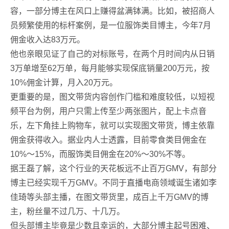
容，一部分博主在风口上赚得盆满钵满。比如，被招商人
员频繁使用的标杆案例，是一位服饰类目博主，今年7月
佣金收入达83万元。
他也亲眼见证了自己的对标账号，在两个月时间内从日销
3万单增至62万单，每月能够实现保底销量200万元，按
10%佣金计算，月入20万元。
更重要的是，图文带货内容创作门槛和难度较低，以短视
频平台为例，用户只需上传至少两张图片，配上卡点音
乐，左下角挂上购物车，就可以实现图文带货，博主依靠
佣金获得收入。据业内人士透露，目前零食类目佣金在
10%～15%，而服饰类目佣金在20%～30%不等。
据王磊了解，这个行业的天花板远不止百万GMV，有部分
博主已经实现千万GMV。不同于直播电商领域诞生诸如李
佳琦等头部主播，在图文带货里，成百上千万GMV的博
主，粉丝量不过几万、十几万。
但头部博主毕竟是少数且幸运的，大部分博主起号困难、