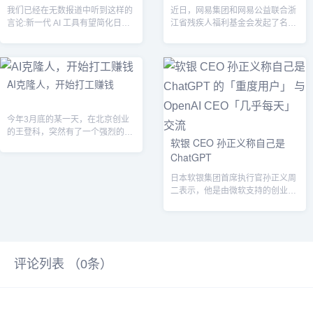
我们已经在无数报道中听到这样的
近日，网易集团和网易公益联合浙
言论:新一代 AI 工具有望简化日常
江省残疾人福利基金会发起了名为
任务、提高工作效率并整体拉升办
“人生第一句” 的声音复原公益计
公场...
划。该...
AI克隆人，开始打工赚钱
今年3月底的某一天，在北京创业
的王登科，突然有了一个强烈的想
软银 CEO 孙正义称自己是
法——克隆自己。...
ChatGPT
日本软银集团首席执行官孙正义周
二表示，他是由微软支持的创业公
司 OpenAI 开发的人工智能聊天机
器...
评论列表 （
0
条）