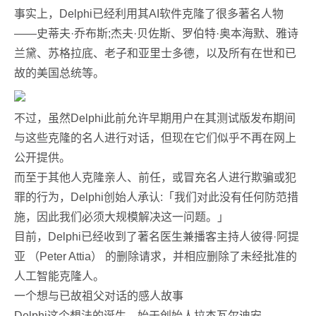
事实上，Delphi已经利用其AI软件克隆了很多著名人物
——史蒂夫·乔布斯;杰夫·贝佐斯、罗伯特·奥本海默、雅诗
兰黛、苏格拉底、老子和亚里士多德，以及所有在世和已
故的美国总统等。
不过，虽然Delphi此前允许早期用户在其测试版发布期间
与这些克隆的名人进行对话，但现在它们似乎不再在网上
公开提供。
而至于其他人克隆亲人、前任，或冒充名人进行欺骗或犯
罪的行为，Delphi创始人承认:「我们对此没有任何防范措
施，因此我们必须大规模解决这一问题。」
目前，Delphi已经收到了著名医生兼播客主持人彼得·阿提
亚 （Peter Attia） 的删除请求，并相应删除了未经批准的
人工智能克隆人。
一个想与已故祖父对话的感人故事
Delphi这个想法的诞生，始于创始人拉杰瓦尔迪安