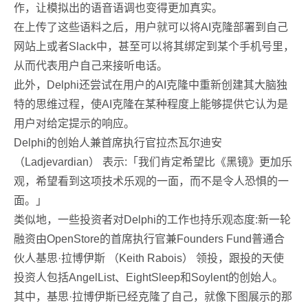
作，让模拟出的语音语调也变得更加真实。
在上传了这些语料之后，用户就可以将AI克隆部署到自己
网站上或者Slack中，甚至可以将其绑定到某个手机号里，
从而代表用户自己来接听电话。
此外，Delphi还尝试在用户的AI克隆中重新创建其大脑独
特的思维过程，使AI克隆在某种程度上能够提供它认为是
用户对给定提示的响应。
Delphi的创始人兼首席执行官拉杰瓦尔迪安
（Ladjevardian） 表示:「我们肯定希望比《黑镜》更加乐
观，希望看到这项技术乐观的一面，而不是令人恐惧的一
面。」
类似地，一些投资者对Delphi的工作也持乐观态度:新一轮
融资由OpenStore的首席执行官兼Founders Fund普通合
伙人基思·拉博伊斯 （Keith Rabois） 领投，跟投的天使
投资人包括AngelList、EightSleep和Soylent的创始人。
其中，基思·拉博伊斯已经克隆了自己，就像下图展示的那