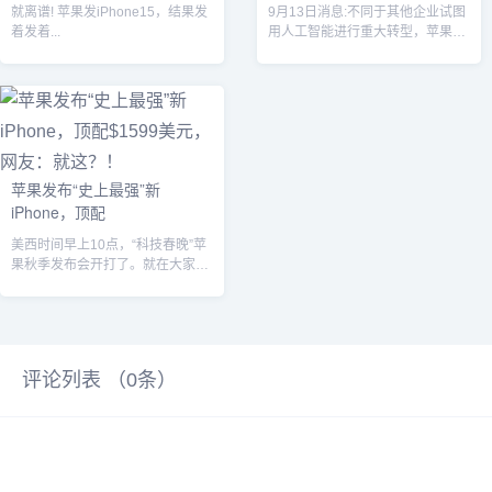
就离谱! 苹果发iPhone15，结果发
9月13日消息:不同于其他企业试图
着发着...
用人工智能进行重大转型，苹果正
在利用这种新兴技术改善其新设备
的基本...
苹果发布“史上最强”新
iPhone，顶配
美西时间早上10点，“科技春晚”苹
果秋季发布会开打了。就在大家期
盼看到新一代Mac、iPad、Air...
评论列表 （
0
条）