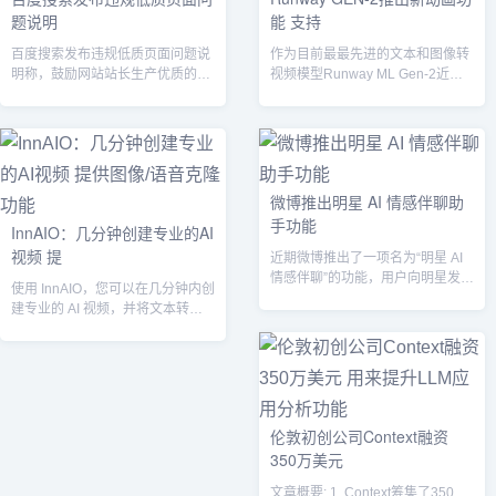
题说明
能 支持
百度搜索发布违规低质页面问题说
作为目前最最先进的文本和图像转
明称，鼓励网站站长生产优质的页
视频模型Runway ML Gen-2近日
面，包括快速打开的页面、内容与
推出了新的动画功能。...
标题一致、...
微博推出明星 AI 情感伴聊助
手功能
InnAIO：几分钟创建专业的AI
视频 提
近期微博推出了一项名为“明星 AI
情感伴聊”的功能，用户向明星发送
使用 InnAIO，您可以在几分钟内创
私信并授权使用该功能后，专属
建专业的 AI 视频，并将文本转换为
的...
语音。该软件还支持多种语言...
伦敦初创公司Context融资
350万美元
文章概要: 1. Context筹集了350