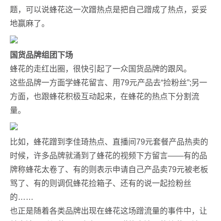
题，可以说蜂花这一次蹭热点是把自己蹭成了热点，妥妥
地赢麻了。
国货品牌组团下场
蜂花的走红出圈，很快引起了一众国货品牌的跟风。
这些品牌一方面学蜂花留言、用79元产品去“捡粉丝”;另一
方面，也跟蜂花积极互动起来，在蜂花的热点下分割流
量。
比如，蜂花蹭到李佳琦热点、直播间79元套餐产品热卖的
时候，许多品牌就涌到了蜂花的视频下方留言——有的品
牌称蜂花太卷了、有的则表示申请自己产品卖79元被老板
骂了、有的则调侃蜂花捡箱子、还有的说一起捡粉丝
的……
也正是随着各类品牌出现在蜂花这场蹭流量的事件中，让