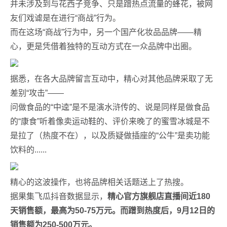
并未涉及到与花西子竞争、只是蹭热点流量的蜂花，被网
友们戏谑是在进行“商战”行为。
而在这场“商战”行为中，另一个国产化妆品品牌——精
心，更是凭借着独特的互动方式在一众品牌中出圈。
据悉，在各大品牌留言互动中，精心对其他品牌采取了无
差别“攻击”——
问做食品的“中逵”是不是演水浒传的、说是同样是做食品
的“康食”听着像卖运动鞋的、评价来晚了的蜜雪冰城是不
是拉了（热度不在），以及质疑做插座的“公牛”是卖功能
饮料的......
精心的这波操作，也将品牌相关话题送上了热搜。
据果集飞瓜抖音数据显示，
精心官方旗舰店直播间近180
天销售额，最高为50-75万元。而蹭到热度后，9月12日的
销售额为250-500万元。