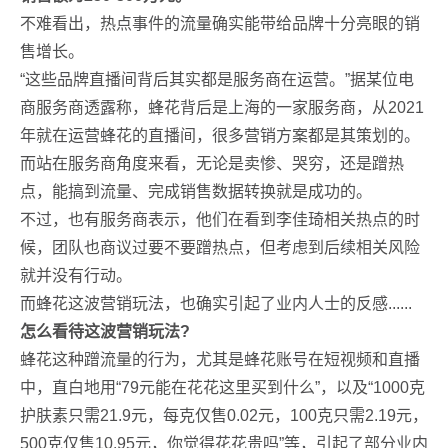
不难看出，热点事件的流量确实能带给品牌十分亮眼的销
售增长。
“这些品牌直播间背后其实都是服务商在运营。”据某位电
商服务商透露称，蜂花背后是上海的一家服务商，从2021
年就在运营蜂花的直播间，很多营销方案都是其策划的。
而站在服务商角度来看，无论是卖惨、哭穷，还是蹭热
点，能搞到流量、完成销售数据转换就是成功的。
不过，也有服务商表示，他们在看到李佳琦相关热点的时
候，团队也商议过要不要蹭热点，但考虑到后续相关风险
就并没有行动。
而蜂花这波营销玩法，也确实引起了业内人士的反感......
怎么看待这波营销玩法?
蜂花这种蹭流量的行为，尤其是蜂花账号在短视频和直播
中，直白地用“79元能在花花这里买到什么”，以及“1000克
护肤素只需21.9元，每克仅售0.02元，100克只需2.19元，
500克仅售10.95元，你觉得花花贵吗”等，引起了部分业内