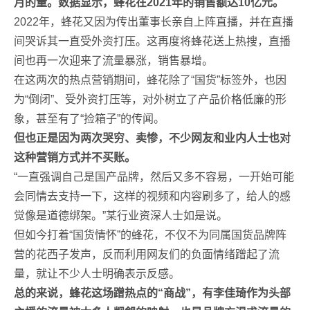
月的量。数据显示，蜂花在2021年的销售额达10亿元。
2022年，蜂花又因为传出董事长亲自上阵直播，并在直播
间哭诉其一直受外资打压。这再度将蜂花送上热搜，直播
间也再一次迎来了流量暴涨，销售暴增。
在这两次的热点营销期间，蜂花除了“国货”标签外，也因
为“倒闭”、受外资打压等，对外树立了产品价格低廉的形
象，甚至有了“捡箱子”的传闻。
但也正是因为两次哭穷、卖惨，不少网友和业内人士也对
这种营销方式并不买账。
“一直强调自己是国产品牌，然后又多不容易，一开始可能
会同情去支持一下，这样的视频和内容刷多了，给人的感
觉像是道德绑架。”某行业资深人士如是说。
但如今打着“国货情怀”的蜂花，不仅不为同属国货品牌阵
营的花西子发声，反而利用网友们的负面情绪蹭起了流
量，就让不少人士明确表示反感。
总的来说，蜂花这场蹭热点的“商战”，有李佳琦作为头部