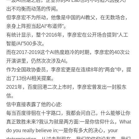
一波AI热潮之后，企业界的AI Lab也时不时陷入因投入产
出不均衡而动荡的传闻。
但李彦宏不为所动，他像是中国的AI教父，在无数场合，
亲身上阵担当起AI“布道师”。
有统计显示，整个2016年，李彦宏在公开场合提到“人工
智能/AI”500多次。
而在2017-2019这个AI热度趋冷的时期，李彦宏的40次公
开演讲里，仍然次次涉及AI。
作为全国政协委员，李彦宏更是在连续8年的“两会”中，提
出了13份AI相关提案。
2021年，百度回港二次上市时，李彦宏曾发出一封股东
信。
信中直接表露了他的心迹:
每当百度徘徊在十字路口，我都会问自己，什么能够让你
真正致胜未来?我认为就是两方面:一是你信仰什么，What
do you really believe in;一是你有多大的决心，your