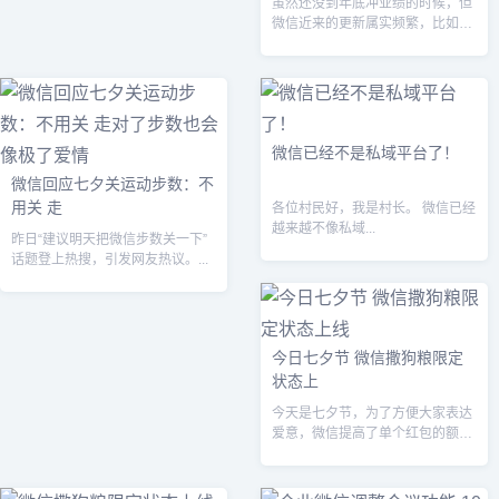
虽然还没到年底冲业绩的时候，但
微信近来的更新属实频繁，比如这
几天引发关注的公众号留言区支持
更换身份留...
微信已经不是私域平台了！
微信回应七夕关运动步数：不
用关 走
各位村民好，我是村长。 微信已经
越来越不像私域...
昨日“建议明天把微信步数关一下”
话题登上热搜，引发网友热议。...
今日七夕节 微信撒狗粮限定
状态上
今天是七夕节，为了方便大家表达
爱意，微信提高了单个红包的额度
上限，普通红包的单个金额上限从
200元上...