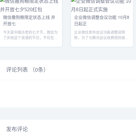
微信撒狗粮限定状态上线 并
企业微信调整会议功能 10月8
开放七
日起正
今天是中国古老的七夕节，微信为
企业微信发布会议功能调整说明
了庆祝这个浪漫的节日，不仅在红
称，为了与腾讯会议收费规则保持
包功能上做了特别的优化，把单个
一致，共同为所有企业持续提供优
红包的最高...
质的会议体验...
评论列表 （
0
条）
发布评论