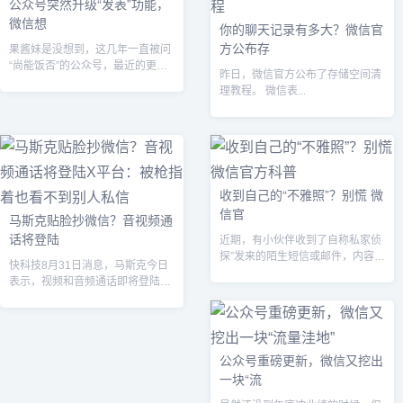
公众号突然升级“发表”功能，
微信想
你的聊天记录有多大？微信官
方公布存
果酱妹是没想到，这几年一直被问
“尚能饭否”的公众号，最近的更新
昨日，微信官方公布了存储空间清
频率能高到仿佛打鸡血。...
理教程。 微信表...
收到自己的“不雅照”？别慌 微
信官
马斯克贴脸抄微信？音视频通
话将登陆
近期，有小伙伴收到了自称私家侦
探”发来的陌生短信或邮件，内容附
快科技8月31日消息，马斯克今日
带了收件人的不雅内容，并要求对
表示，视频和音频通话即将登陆
方在收件...
X，该功能适用于iOS、
Android、...
公众号重磅更新，微信又挖出
一块“流