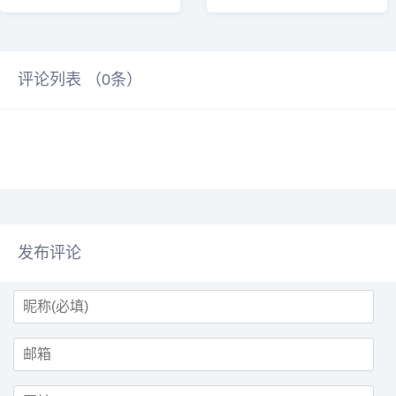
威的行业概览、优秀榜单，支持一
正式上线“日历房”产品能力，提升
键生成行业数...
酒店住宿...
评论列表 （
0
条）
发布评论