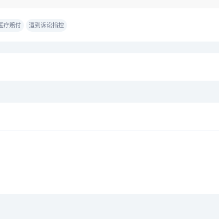
医疗赔付
遭到诉讼指控