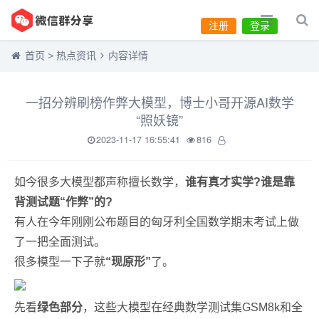
注册
登录
首页
>
热点资讯
内容详情
一招分辨刷榜作弊大模型，博士小哥开源AI数学
“照妖镜”
2023-11-17 16:55:41
816
如今很多大模型都声称擅长数学，
谁有真才实学?谁是靠
背测试题“作弊”的?
有人在今年刚刚公布题目的匈牙利全国数学期末考试上做
了一把全面测试。
很多模型一下子就
“现原形”
了。
先看
绿色部分
，这些大模型在经典数学测试集GSM8k和全