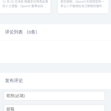
11 月 20 日消息:根据多位熟悉此事
就在刚刚，OpenAI 在官网宣布一
的人士透露，OpenAI 董事会目前
条让人不敢相信自己眼睛的爆炸性
正在与 Sam Altm...
新闻:...
评论列表 （
0
条）
发布评论