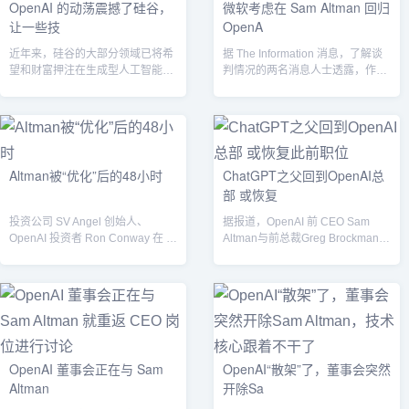
OpenAI 的动荡震撼了硅谷，
微软考虑在 Sam Altman 回归
让一些技
OpenA
近年来，硅谷的大部分领域已将希
据 The Information 消息，了解谈
望和财富押注在生成型人工智能技
判情况的两名消息人士透露，作为
术上，OpenAI 在推广这类技术方
OpenAI 最大的...
面起...
Altman被“优化”后的48小时
ChatGPT之父回到OpenAI总
部 或恢复
投资公司 SV Angel 创始人、
据报道，OpenAI 前 CEO Sam
OpenAI 投资者 Ron Conway 在 X
Altman与前总裁Greg Brockman在
上表态，认为...
Open...
OpenAI 董事会正在与 Sam
OpenAI“散架”了，董事会突然
Altman
开除Sa