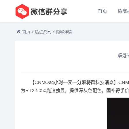
首页
微商
首页
>
热点资讯
内容详情
联想
【CNMO
24小时一元一分麻将群
科技消息】CNMO
为RTX 5050光追独显，提供深灰色配色，国补得手价