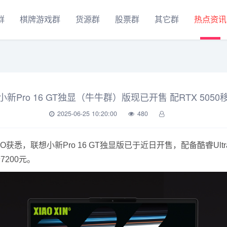
群
棋牌游戏群
货源群
股票群
其它群
热点资讯
小新Pro 16 GT独显（牛牛群）版现已开售 配RTX 5050
2025-06-25 10:20:00
480
获悉，联想小新Pro 16 GT独显版已于近日开售，配备酷睿Ultra
7200元。