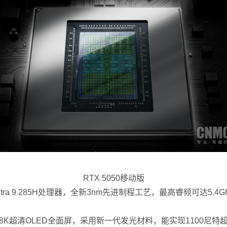
RTX 5050移动版
tra 9 285H处理器，全新3nm先进制程工艺，最高睿频可达5.
2.8K超清OLED全面屏，采用新一代发光材料，能实现1100