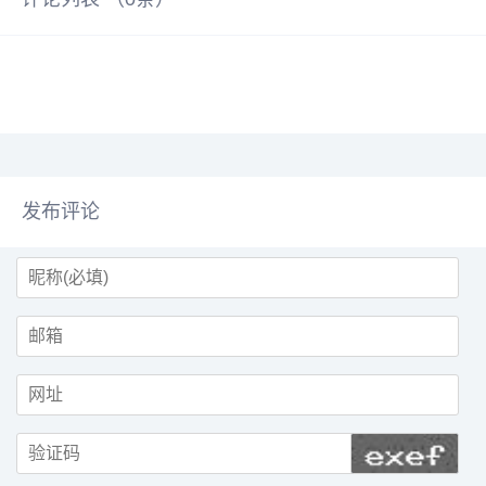
屏幕、手写笔，以及天生会画
置摄像头疑似集成于边框之上，边
App、华为笔记等创作工具进行了
框极窄，屏占比极高，后置圆形摄
全面升级，进一步突破了平板电脑
像头模组，设计类似华为Mate 50
使用边界，为用户创造了更多的可
系列，其中包括多颗摄像头和闪光
能性。屏幕方面，华为Mat...
灯。此外，...
发布评论