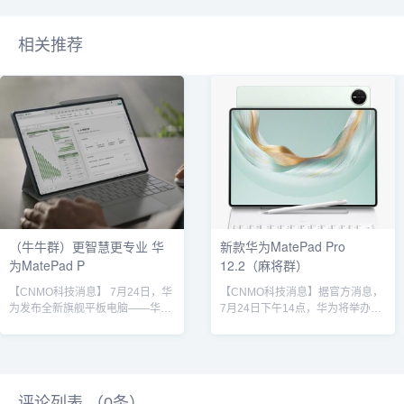
相关推荐
（牛牛群）更智慧更专业 华
新款华为MatePad Pro
为MatePad P
12.2（麻将群）
【CNMO科技消息】 7月24日，华
【CNMO科技消息】据官方消息，
为发布全新旗舰平板电脑——华为
7月24日下午14点，华为将举办新
MatePad Pro 12.2 英寸。作为全
品发布活动，带来旗下最新款的华
面预装HarmonyOS 5的旗舰平板
为MatePad Pro 12.2 英寸平板。
电脑，华为MatePad Pro 12.2 英
华为MatePad Pro 12.2 英寸根据
寸不仅带来了更高效的交互、更专
官方渲染图，华为MatePad Pro
业的生态和更智能的体验，还针对
12.2 英寸正面采用全面屏设计，前
评论列表 （
0
条）