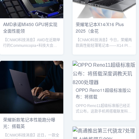
AMD承诺MI450 GPU将实现
荣耀笔记本X14/X16 Plus
全面性能领
2025（金花
【CNMO科技消息】AMD在近期举
【CNMO科技消息】今日，荣耀两
行的Communicopia+科技大会上
款高性能轻薄笔记本——X14 Plus
正式表态，其下一代AI加速GPU
与X16 Plus正式开售。这两款笔记
MI450将成为“无需妥协”的旗舰产
本均搭载了酷睿5 220H处理器。荣
品，旨在全面对标并挑战英伟达在
耀笔记本X14 Plus其中，荣耀笔记
人工智能领域的领先地位。公司数
本X14 Plus搭载14英寸2.8K分辨率
据中心部门负责人福里斯特·诺罗德
屏幕（2880×1800），支持120Hz
（Forrest Norrod）强调，MI450
高刷、430nits高亮度及100%
将是AMD真正实现“全方位领导力”
sRGB色域，搭配雾面防眩光设
OPPO Reno11超级标准版公
的一代产品。诺罗德表示，MI450
计，兼顾色彩表现与长时间护眼需
布：将搭载
的研发是AMD长期战略布局的最终
求。性能方面，其搭载英特尔酷睿
体现。此前，MI...
5...
OPPO Reno11超级标准版已经正
式公布，这款手机将搭载联发科深
度调教的天玑8200处理器，性能...
荣耀新款笔记本性能跑分曝
光：搭载英
【CNMO科技消息】近日，一款全