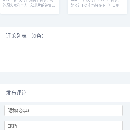
AMD 首席执行官苏姿丰表示，尽
AMD 首席执行官 Lisa Su 表示，
管服务器和个人电脑芯片的销售继
她预计 PC 市场将在下半年出现季
续放缓，但芯片设计商与客户在人
节性增长，并且整个供应链...
工智能机...
评论列表 （
0
条）
发布评论