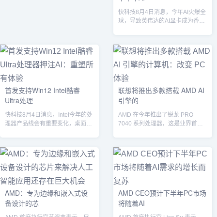
快科技8月4日消息，今年AI火爆全
球，导致英伟达的AI显卡成为香饽
饽，需求大涨之下价格也失控了，
这几...
首发支持Win12 Intel酷睿
联想将推出多款搭载 AMD AI
Ultra处理
引擎的
快科技8月4日消息，Intel今年的处
AMD 在今年推出了锐龙 PRO
理器产品线会有重要变化，桌面版
7040 系列处理器，这是业界首款
会推出14代酷睿，但它实际上是
具有专用 AI 引擎的 x86...
1...
AMD：专为边缘和嵌入式设
AMD CEO预计下半年PC市场
备设计的芯
将随着AI