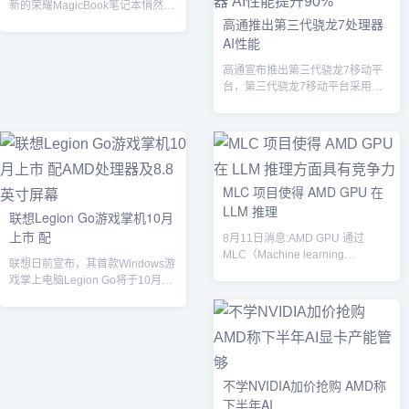
新的荣耀MagicBook笔记本悄然现
高通推出第三代骁龙7处理器
身Geekbench数据库，随着这一曝
光，其性能数据也浮出水面。荣耀
AI性能
笔记本根据数据库信息可以了解
高通宣布推出第三代骁龙7移动平
到，这款新的荣耀MagicBook笔记
台，第三代骁龙7移动平台采用了
本型号为“MRB-XXX”。在
全新的CPU架构，最高主频高达
Geekbench的性能测试中，它展现
2.63G...
出了不俗的实力。在单核性能测试
中，该笔记本获得了2244分，而在
多核性能测试中，更是取得了8852
分的好成绩。在GPU性能方面，...
MLC 项目使得 AMD GPU 在
LLM 推理
联想Legion Go游戏掌机10月
上市 配
8月11日消息:AMD GPU 通过
MLC（Machine learning
联想日前宣布，其首款Windows游
compilatio...
戏掌上电脑Legion Go将于10月正
式发布，此举标志着联想正...
不学NVIDIA加价抢购 AMD称
下半年AI