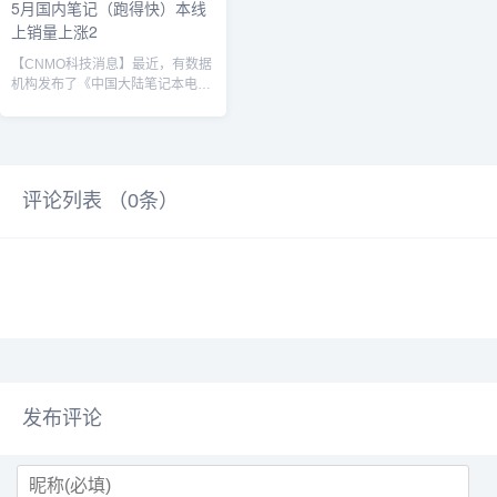
5月国内笔记（跑得快）本线
上销量上涨2
【CNMO科技消息】最近，有数据
机构发布了《中国大陆笔记本电脑
线上零售市场月度追踪》报告。报
告显示，当月销量达78.6万台，同
比上涨20.6%；销售额为54.1亿
元，同比上涨39.3%。其中，联想
系电脑市场占有率接近3成。联想
评论列表 （
0
条）
笔记本电脑品牌竞争格局方面，联
想系以29%的销量份额领跑线上市
场，其核心优势在于丰富的产品矩
阵及AIPC技术。华硕系和苹果分别
位居第二、三位，华硕系凭借高占
比的游戏本产品及多...
发布评论