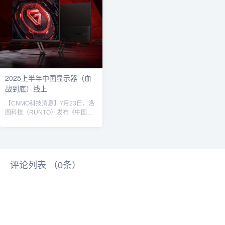
2025上半年中国显示器（血
战到底）线上
【CNMO科技消息】7月23日，洛
图科技（RUNTO）发布《中国大
陆显示器线上零售市场月度追踪》
报告。2025年上半年，中国大陆显
示器整体线上全渠道零售市场的总
销量为642万台，同比增长
29.7%。品牌方面，小米进入前
评论列表 （
0
条）
三。显示器据CNMO了解，2025
年上半年，AOC、HKC与小米稳居
销量及销售额榜的前三甲。线上销
量前三品牌的合计市场份额达
38.5%，较去年同期提升7.5个百分
点。具体来看，AOC...