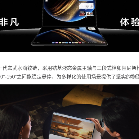
代玄武水滴铰链，采用锆基液态金属主轴与三段式榫卯阻尼架构
°-150°之间能稳定悬停，为多样化的使用场景提供了坚实的物