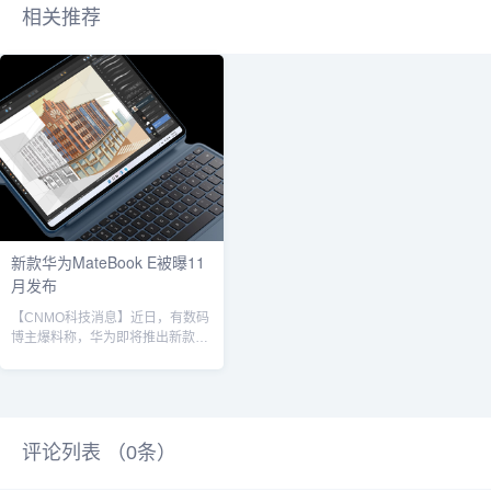
相关推荐
新款华为MateBook E被曝11
月发布
【CNMO科技消息】近日，有数码
博主爆料称，华为即将推出新款
MateBook E二合一笔记本电脑，
预计于今年11月正式发布。该产品
将支持PC、平板与手机三端应用
互通，进一步打破生态壁垒，提升
移动办公体验。华为MateBook E
评论列表 （
0
条）
据CNMO了解，此前还有数码博主
透露，新款MateBook E将搭载麒