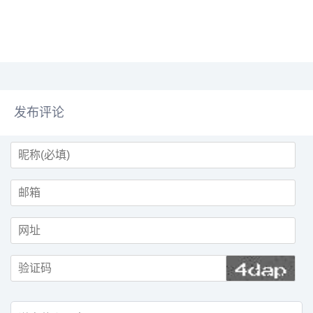
麟9系芯片，定价区间为4000-
5000元。设计上可能延续该系列可
分离式机身设计，支持笔记本、平
板及创...
发布评论