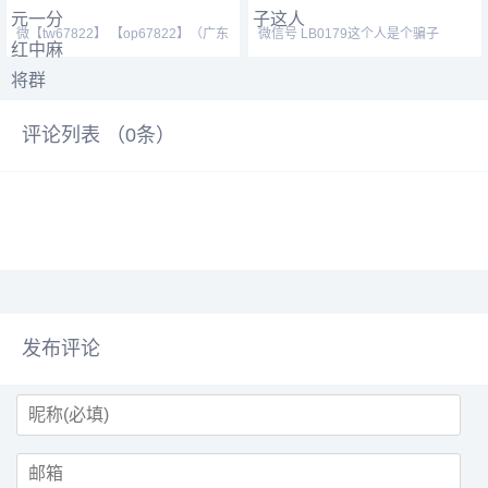
微【tw67822】 【op67822】（广东
微信号 LB0179这个人是个骗子
一元一分红中癞子爆炸
评论列表 （
0
条）
发布评论