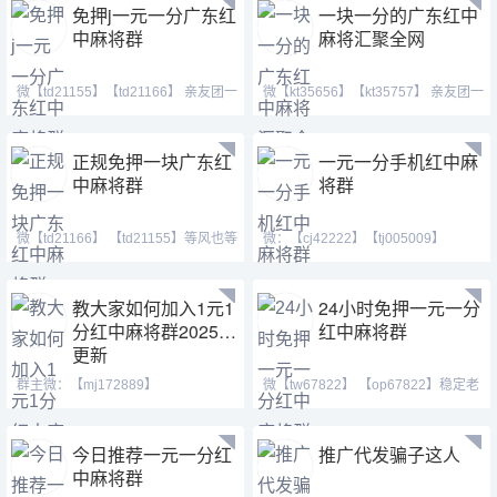
免押j一元一分广东红
一块一分的广东红中
中麻将群
麻将汇聚全网
微【td21155】【td21166】 亲友团一
微【kt35656】【kt35757】 亲友团一
元一分上下分模式
元一分上下分模式
正规免押一块广东红
一元一分手机红中麻
中麻将群
将群
微【td21166】 【td21155】等风也等
微：【cj42222】【tj005009】
你。喜欢打麻将的
【tj182222】 Q号：(3711460
教大家如何加入1元1
24小时免押一元一分
分红中麻将群2025已
红中麻将群
更新
群主微：【mj172889】
微【tw67822】 【op67822】稳定老
【mj172887】【mj172888】或欢迎
群！（广东一元一分红中
广
今日推荐一元一分红
推广代发骗子这人
中麻将群