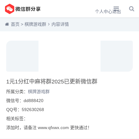
个人中心
退出
首页
>
棋牌游戏群
内容详情
1元1分红中麻将群2025已更新微信群
所属分类：
棋牌游戏群
微信号：dd888420
QQ号：592630268
相关标签：
添加时，请备注 www.qfxwx.com 更快通过！