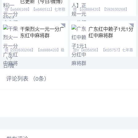
已更新（今日/微博）
微【wb66169】【wb66511】七年稳
微 【dd888420】【592630268】
定老群！随时拿起手机就
【td21155】 Q号：592630
干柴烈火一元一分广
广东红中赖子1元1分
东红中麻将群
红中麻将群
微【592630268】 【dd888420】稳
加V【kt35656】 【kt35757】七年靠
定老群！（广东一元一分红
谱老平台，我不能保证
评论列表 （
0
条）