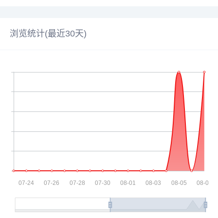
浏览统计(最近30天)