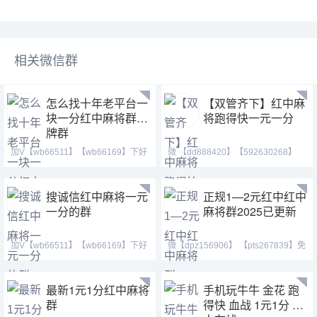
相关微信群
怎么找十年老平台一
【双管齐下】红中麻
块一分红中麻将群打
将跑得快一元一分
牌群
加V【wb66511】【wb66169】下好
微 【dd888420】【592630268】
拉你进麻将群。红中做
【td21155】 Q号：592630
搜诚信红中麻将一元
正规1—2元红中红中
一分的群
麻将群2025已更新
加V【wb66511】【wb66169】下好
微【dpz156906】 【pts267839】免
拉你进麻将,血战群。红
带押进群，群内跑包包
最新1元1分红中麻将
手机玩牛牛 金花 跑
群
得快 血战 1元1分 真