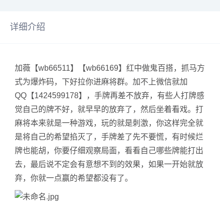
详细介绍
加薇【wb66511】【wb66169】红中做鬼百搭，抓马方
式为爆炸码，下好拉你进麻将群。加不上微信就加
QQ【1424599178】，手牌再差不放弃，有些人打牌感
觉自己的牌不好，就早早的放弃了，然后坐着看戏。打
麻将本来就是一种游戏，玩的就是刺激，你这样完全就
是将自己的希望掐灭了，手牌差了先不要慌，有时候烂
牌也能胡，你要仔细观察局面，看看自己哪些牌能打出
去，最后说不定会有意想不到的效果，如果一开始就放
弃，你就一点赢的希望都没有了。