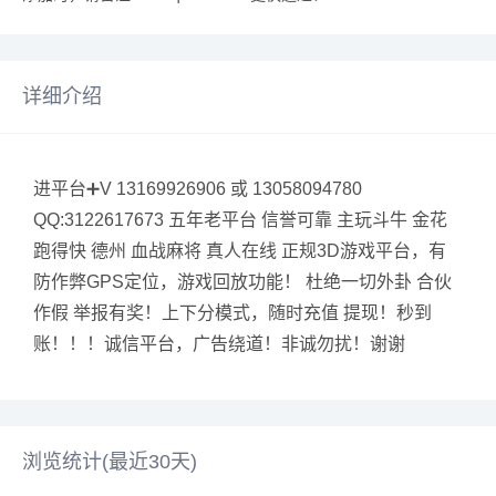
详细介绍
进平台➕V 13169926906 或 13058094780
QQ:3122617673 五年老平台 信誉可靠 主玩斗牛 金花
跑得快 德州 血战麻将 真人在线 正规3D游戏平台，有
防作弊GPS定位，游戏回放功能！ 杜绝一切外卦 合伙
作假 举报有奖！上下分模式，随时充值 提现！秒到
账！！！诚信平台，广告绕道！非诚勿扰！谢谢
浏览统计(最近30天)