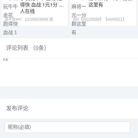
得快 血战 1元1分 真
这里有
人在线
进平台➕V：13169926906 或
加V【mj120590】【wb66511】
13058094780 QQ:31226176
【mj191717】24小时火爆不
评论列表 （
0
条）
发布评论