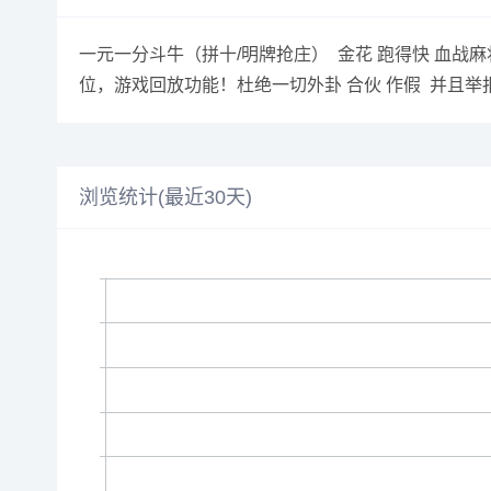
一元一分斗牛（拼十/明牌抢庄） 金花 跑得快 血战麻将 德州
位，游戏回放功能！杜绝一切外卦 合伙 作假 并且
浏览统计(最近30天)