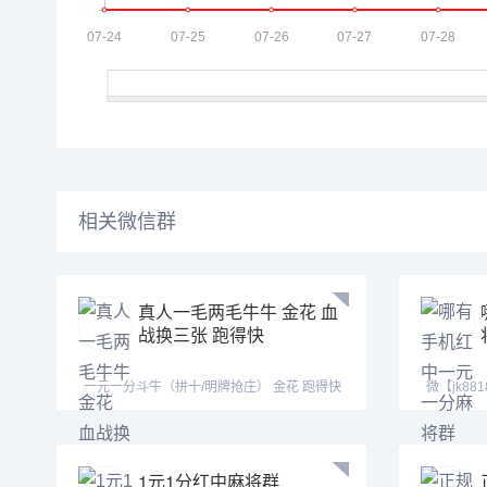
相关微信群
真人一毛两毛牛牛 金花 血
战换三张 跑得快
一元一分斗牛（拼十/明牌抢庄） 金花 跑得快
微【jk881
血战麻将 德
【dd888
1元1分红中麻将群