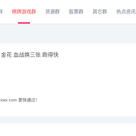
群
棋牌游戏群
货源群
股票群
其它群
热点资讯
金花 血战换三张 跑得快
xwx.com 更快通过！