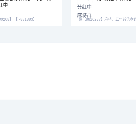
红中
0268】 【jk881883】
微【8826237】麻将、五年诚信老
420】等风也等你
挑，多人，亲友圈模式