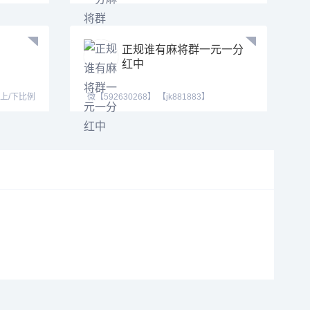
【dd888420】 亲友团一元
正规谁有麻将群一元一分
红中
，上/下比例
微【592630268】 【jk881883】
【dd888420】等风也等你