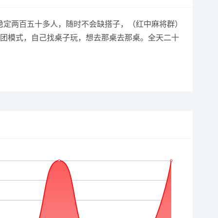
群内每天稳定两百五十多人，随时不会缺搭子，（红中麻将群）
友团模式，自己找桌子玩，想去那桌去那桌。全天二十