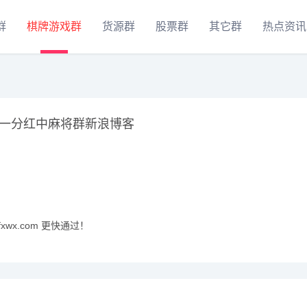
群
棋牌游戏群
货源群
股票群
其它群
热点资讯
一分红中麻将群新浪博客
xwx.com 更快通过！