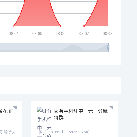
金花 血
哪有手机红中一元一分麻
将群
微【jk881883】【592630268】