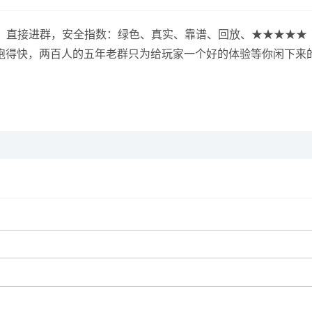
b887131】直接进群，安全指数：绿色、真实、靠谱、回放、★★
跑得快，两百人的五年老群只为给玩家一个好的体验等你闲下来