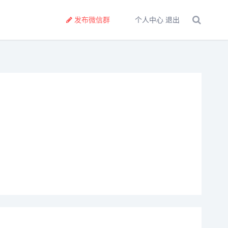
发布微信群
个人中心
退出