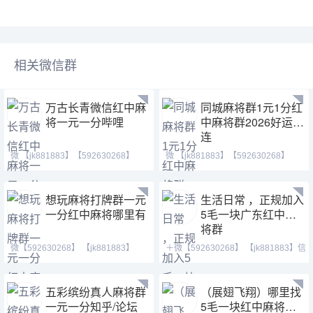
相关微信群
万古长青微信红中麻
同城麻将群1元1分红
将一元一分哔哩
中麻将群2026好运连
连
微 【jk881883】【592630268】
微 【jk881883】【592630268】
【dd888420】 Q号：59263
【dd888420】 Q号：59263
想玩麻将打牌群一元
生活日常 ，正规加入
一分红中麻将哪里有
5毛一块广东红中麻
将群
微【592630268】 【jk881883】
＋微【592630268】 【jk881883】信
【dd888420】等风也等你
誉老群，一千多真实玩家
五彩缤纷真人麻将群
（展翅飞翔）哪里找
一元一分知乎/论坛
5毛一块红中麻将群