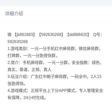
详细介绍
微 【jk881883】【592630268】【dd888420】 Q号：
592630268
1.游戏类别：一元一分手机红中麻将群，微信麻将群，
打牌群，一元一分跑得快群，
2.简介：手机麻将群， 一元一分群，安全指数：绿色、
真实、靠谱、正规、真人
3.玩法介绍：广东红中赖子麻将群，一码全中。2人15
张跑得快。
4.游戏模式：正规平台上下分APP模式，专人管理安全
有保障，24小时在线。