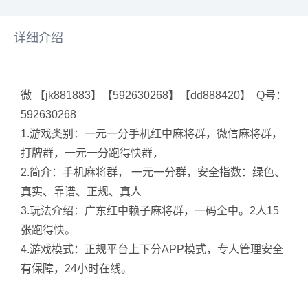
详细介绍
微 【jk881883】【592630268】【dd888420】 Q号：
592630268
1.游戏类别：一元一分手机红中麻将群，微信麻将群，
打牌群，一元一分跑得快群，
2.简介：手机麻将群， 一元一分群，安全指数：绿色、
真实、靠谱、正规、真人
3.玩法介绍：广东红中赖子麻将群，一码全中。2人15
张跑得快。
4.游戏模式：正规平台上下分APP模式，专人管理安全
有保障，24小时在线。