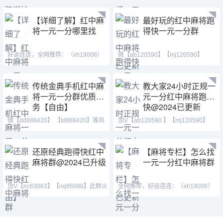
【详细了解】红中麻
最好玩的红中麻将跑
将一元一分哪里找
得快一元一分群
好运连连，全网推荐：（xh19008）
微【ab120590】【mj120590】
（ xh29008）【tj19008】一元一分
【tj525555】红中换三张缺
传统金典手机红中麻
教大家24小时正规一
将一元一分群优质服
元一分红中麻将跑得
务【自由】
快@2024已更新
微【dd888420】 【td888420】等风
加V【ab120590 】【mj120590】
也等你。喜欢打麻将
【tj525555】群主QQ:443
还原经典跑得快红中
【麻将专栏】怎么找
麻将群@2024已升级
一元一分红中麻将群
加V【nc63063】【nq86086】此群火
全网推荐，好运连连：（xh19008）
爆正规，玩法简单，随玩
（ xh29008）【tj19008】红中麻将