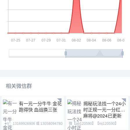
相关微信群
有一元一分牛牛 金花
揭秘玩法找一个24小
跑得快 血战换三张
时正规一元一分红中
麻将@2024已更新
➕V：13169926906 或 13058094780
微【ab120590】【mj120590】
QQ:3122617673 玩
【tj525555】一元一分麻将