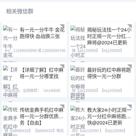
相关微信群
有一元一分牛牛 金花
揭秘玩法找一个24小
跑得快 血战换三张
时正规一元一分红中
麻将@2024已更新
➕V：13169926906 或 13058094780
微【ab120590】【mj120590】
QQ:3122617673 玩
【tj525555】一元一分麻将
【详细了解】红中麻
最好玩的红中麻将跑
将一元一分哪里找
得快一元一分群
好运连连，全网推荐：（xh19008）
微【ab120590】【mj120590】
（ xh29008）【tj19008】一元一分
【tj525555】红中换三张缺
传统金典手机红中麻
教大家24小时正规一
将一元一分群优质服
元一分红中麻将跑得
务【自由】
快@2024已更新
微【dd888420】 【td888420】等风
加V【ab120590 】【mj120590】