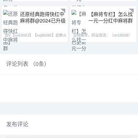
也等你。喜欢打麻将
【tj525555】群主QQ:443
还原经典跑得快红中
【麻将专栏】怎么找
麻将群@2024已升级
一元一分红中麻将群
加V【nc63063】【nq86086】此群火
全网推荐，好运连连：（xh19008）
爆正规，玩法简单，随玩
（ xh29008）【tj19008】红中麻将
评论列表 （
0
条）
发布评论