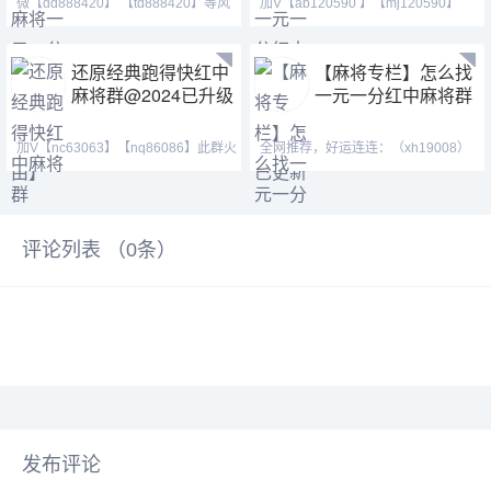
微【dd888420】 【td888420】等风
加V【ab120590 】【mj120590】
也等你。喜欢打麻将
【tj525555】群主QQ:443
还原经典跑得快红中
【麻将专栏】怎么找
麻将群@2024已升级
一元一分红中麻将群
加V【nc63063】【nq86086】此群火
全网推荐，好运连连：（xh19008）
爆正规，玩法简单，随玩
（ xh29008）【tj19008】红中麻将
评论列表 （
0
条）
发布评论