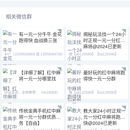
相关微信群
有一元一分牛牛 金花
揭秘玩法找一个24小
跑得快 血战换三张
时正规一元一分红中
麻将@2024已更新
➕V：13169926906 或 13058094780
微【ab120590】【mj120590】
QQ:3122617673 玩
【tj525555】一元一分麻将
【详细了解】红中麻
最好玩的红中麻将跑
将一元一分哪里找
得快一元一分群
好运连连，全网推荐：（xh19008）
微【ab120590】【mj120590】
（ xh29008）【tj19008】一元一分
【tj525555】红中换三张缺
传统金典手机红中麻
教大家24小时正规一
将一元一分群优质服
元一分红中麻将跑得
务【自由】
快@2024已更新