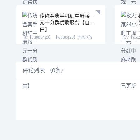
传统金典手机红中麻将一
元一分群优质服务【自
由】
微【dd888420】 【td888420】等风也等
加V【ab12
你。喜欢打麻将
【tj5255
评论列表 （
0
条）