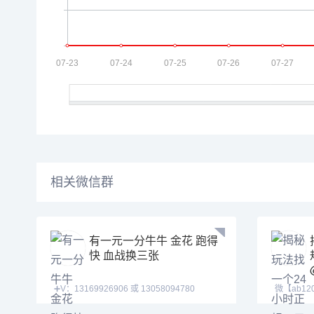
相关微信群
有一元一分牛牛 金花 跑得
快 血战换三张
➕V：13169926906 或 13058094780
微【ab12
QQ:3122617673 玩
【tj525