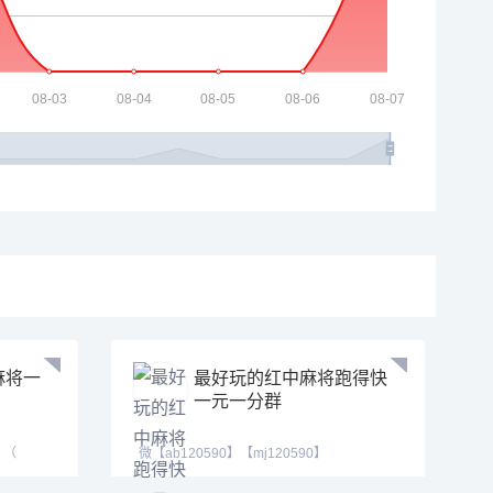
麻将一
最好玩的红中麻将跑得快
一元一分群
）（
微【ab120590】【mj120590】
【tj525555】红中换三张缺