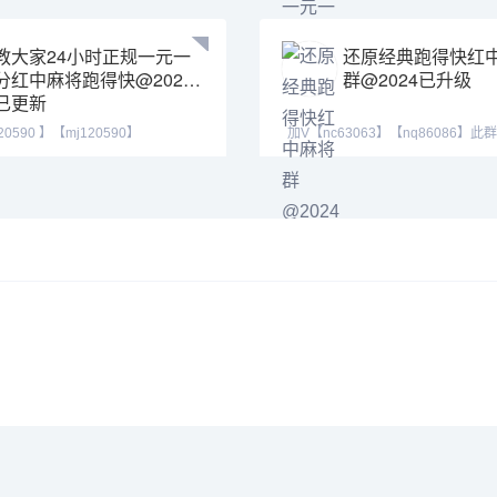
教大家24小时正规一元一
还原经典跑得快红
分红中麻将跑得快@2024
群@2024已升级
已更新
0590 】【mj120590】
加V【nc63063】【nq86086】此
55】群主QQ:443
规，玩法简单，随玩