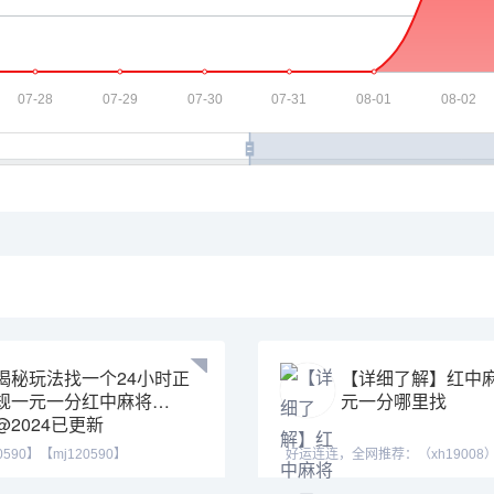
揭秘玩法找一个24小时正
【详细了解】红中
规一元一分红中麻将
元一分哪里找
@2024已更新
0590】【mj120590】
好运连连，全网推荐：（xh19008
555】一元一分麻将
xh29008）【tj19008】一元一分