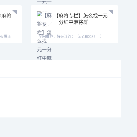
中麻将
【麻将专栏】怎么找一元
一分红中麻将群
群火爆正
全网推荐，好运连连：（xh19008）（
xh29008）【tj19008】红中麻将