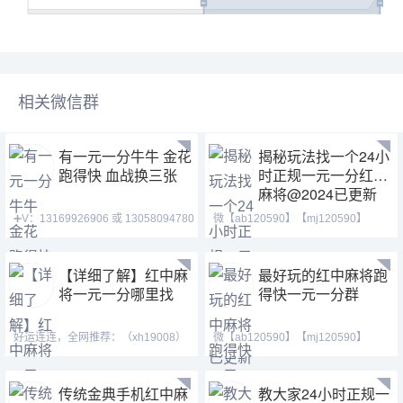
相关微信群
有一元一分牛牛 金花
揭秘玩法找一个24小
跑得快 血战换三张
时正规一元一分红中
麻将@2024已更新
➕V：13169926906 或 13058094780
微【ab120590】【mj120590】
QQ:3122617673 玩
【tj525555】一元一分麻将
【详细了解】红中麻
最好玩的红中麻将跑
将一元一分哪里找
得快一元一分群
好运连连，全网推荐：（xh19008）
微【ab120590】【mj120590】
（ xh29008）【tj19008】一元一分
【tj525555】红中换三张缺
传统金典手机红中麻
教大家24小时正规一