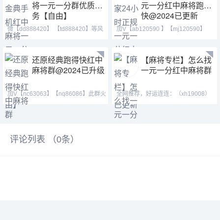
将一元一分群优质服
元一分红中麻将跑得
务【自由】
快@2024已更新
微【dd888420】 【td888420】等风
加V【ab120590 】【mj120590】
也等你。喜欢打麻将
【tj525555】群主QQ:443
还原经典跑得快红中
【麻将专栏】怎么找
麻将群@2024已升级
一元一分红中麻将群
加V【nc63063】【nq86086】此群火
全网推荐，好运连连：（xh19008）
爆正规，玩法简单，随玩
（ xh29008）【tj19008】红中麻将
评论列表 （
0
条）