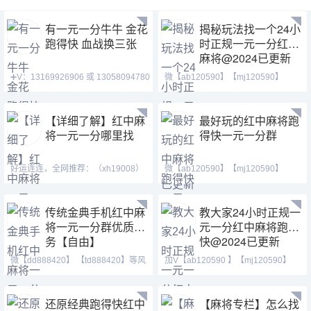
有一元一分牛牛 金花
揭秘玩法找一个24小
跑得快 血战换三张
时正规一元一分红中
麻将@2024已更新
➕V：13169926906 或 13058094780
微【ab120590】【mj120590】
QQ:3122617673 玩
【tj525555】一元一分麻将
【详细了解】红中麻
最好玩的红中麻将跑
将一元一分哪里找
得快一元一分群
好运连连，全网推荐：（xh19008）
微【ab120590】【mj120590】
（ xh29008）【tj19008】一元一分
【tj525555】红中换三张缺
传统金典手机红中麻
教大家24小时正规一
将一元一分群优质服
元一分红中麻将跑得
务【自由】
快@2024已更新
微【dd888420】 【td888420】等风
加V【ab120590 】【mj120590】
也等你。喜欢打麻将
【tj525555】群主QQ:443
还原经典跑得快红中
【麻将专栏】怎么找