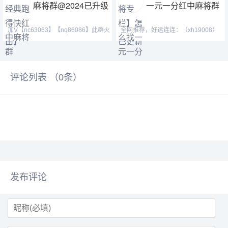
麻将群@2024已升级
一元一分红中麻将群
加V【nc63063】【nq86086】此群火
全网推荐，好运连连：（xh19008）
爆正规，玩法简单，随玩
（ xh29008）【tj19008】红中麻将
评论列表 （
0
条）
发布评论