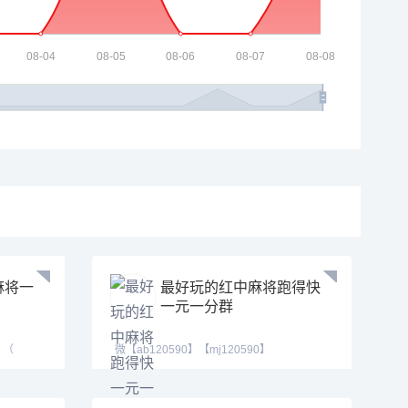
麻将一
最好玩的红中麻将跑得快
一元一分群
）（
微【ab120590】【mj120590】
【tj525555】红中换三张缺