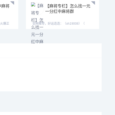
中麻将
【麻将专栏】怎么找一元
一分红中麻将群
群火爆正
全网推荐，好运连连：（xh19008）（
xh29008）【tj19008】红中麻将