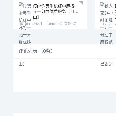
传统金典手机红中麻将一
元一分群优质服务【自
由】
微【dd888420】 【td888420】等风也等
加V【ab12
你。喜欢打麻将
【tj5255
评论列表 （
0
条）