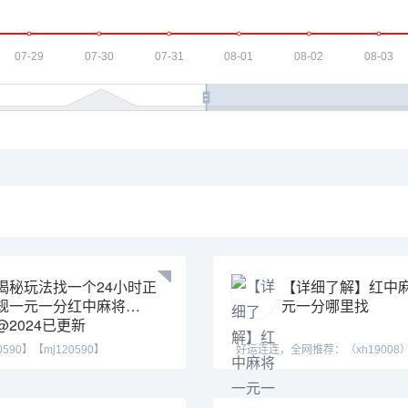
揭秘玩法找一个24小时正
【详细了解】红中
规一元一分红中麻将
元一分哪里找
@2024已更新
0590】【mj120590】
好运连连，全网推荐：（xh19008
555】一元一分麻将
xh29008）【tj19008】一元一分