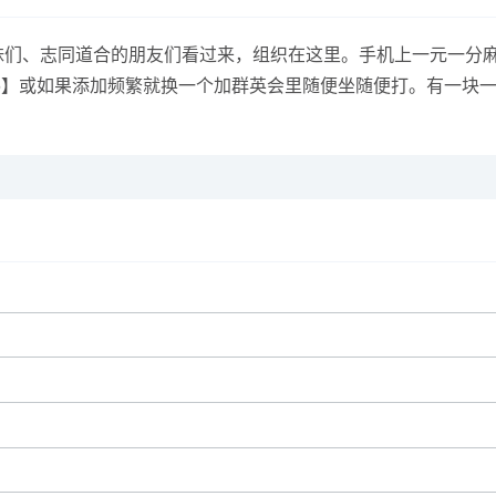
的兄弟姐妹们、志同道合的朋友们看过来，组织在这里。手机上一元
7646】或如果添加频繁就换一个加群英会里随便坐随便打。有一