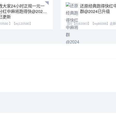
教大家24小时正规一元一
还原经典跑得快红
分红中麻将跑得快@2024
群@2024已升级
已更新
0590 】【mj120590】
加V【nc63063】【nq86086】此
55】群主QQ:443
规，玩法简单，随玩