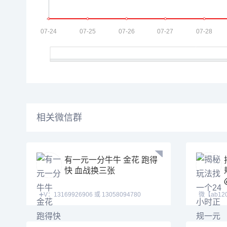
相关微信群
有一元一分牛牛 金花 跑得
快 血战换三张
➕V：13169926906 或 13058094780
微【ab12
QQ:3122617673 玩
【tj525