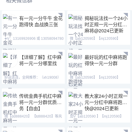
相关微信群
有一元一分牛牛 金花
揭秘玩法找一个24小
跑得快 血战换三张
时正规一元一分红中
麻将@2024已更新
➕V：13169926906 或 13058094780
微【ab120590】【mj120590】
QQ:3122617673 玩
【tj525555】一元一分麻将
【详细了解】红中麻
最好玩的红中麻将跑
将一元一分哪里找
得快一元一分群
好运连连，全网推荐：（xh19008）
微【ab120590】【mj120590】
（ xh29008）【tj19008】一元一分
【tj525555】红中换三张缺
传统金典手机红中麻
教大家24小时正规一
将一元一分群优质服
元一分红中麻将跑得
务【自由】
快@2024已更新
微【dd888420】 【td888420】等风
加V【ab120590 】【mj120590】
也等你。喜欢打麻将
【tj525555】群主QQ:443