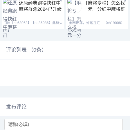
还原经典跑得快红中
【麻将专栏】怎么找
麻将群@2024已升级
一元一分红中麻将群
加V【nc63063】【nq86086】此群火
全网推荐，好运连连：（xh19008）
爆正规，玩法简单，随玩
（ xh29008）【tj19008】红中麻将
评论列表 （
0
条）
发布评论