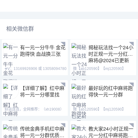
相关微信群
有一元一分牛牛 金花
揭秘玩法找一个24小
跑得快 血战换三张
时正规一元一分红中
麻将@2024已更新
➕V：13169926906 或 13058094780
微【ab120590】【mj120590】
QQ:3122617673 玩
【tj525555】一元一分麻将
【详细了解】红中麻
最好玩的红中麻将跑
将一元一分哪里找
得快一元一分群
好运连连，全网推荐：（xh19008）
微【ab120590】【mj120590】
（ xh29008）【tj19008】一元一分
【tj525555】红中换三张缺
传统金典手机红中麻
教大家24小时正规一
将一元一分群优质服
元一分红中麻将跑得