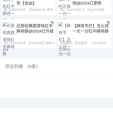
务【自由】
快@2024已更新
微【dd888420】 【td888420】等风
加V【ab120590 】【mj120590】
也等你。喜欢打麻将
【tj525555】群主QQ:443
还原经典跑得快红中
【麻将专栏】怎么找
麻将群@2024已升级
一元一分红中麻将群
加V【nc63063】【nq86086】此群火
全网推荐，好运连连：（xh19008）
爆正规，玩法简单，随玩
（ xh29008）【tj19008】红中麻将
评论列表 （
0
条）