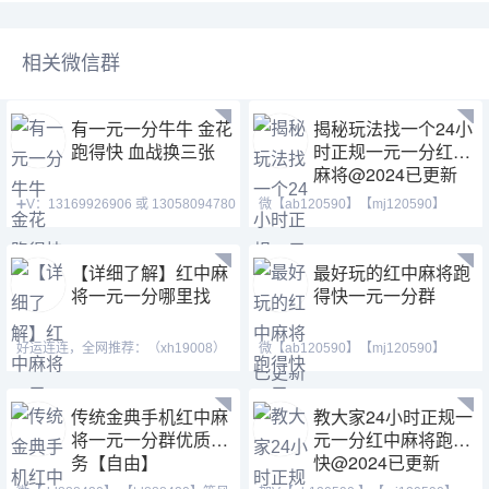
相关微信群
有一元一分牛牛 金花
揭秘玩法找一个24小
跑得快 血战换三张
时正规一元一分红中
麻将@2024已更新
➕V：13169926906 或 13058094780
微【ab120590】【mj120590】
QQ:3122617673 玩
【tj525555】一元一分麻将
【详细了解】红中麻
最好玩的红中麻将跑
将一元一分哪里找
得快一元一分群
好运连连，全网推荐：（xh19008）
微【ab120590】【mj120590】
（ xh29008）【tj19008】一元一分
【tj525555】红中换三张缺
传统金典手机红中麻
教大家24小时正规一
将一元一分群优质服
元一分红中麻将跑得
务【自由】
快@2024已更新