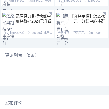
微【dd888420】 【td888420】等风
加V【ab120590 】【mj120590】
也等你。喜欢打麻将
【tj525555】群主QQ:443
还原经典跑得快红中
【麻将专栏】怎么找
麻将群@2024已升级
一元一分红中麻将群
加V【nc63063】【nq86086】此群火
全网推荐，好运连连：（xh19008）
爆正规，玩法简单，随玩
（ xh29008）【tj19008】红中麻将
评论列表 （
0
条）
发布评论