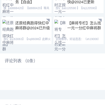
务【自由】
快@2024已更新
微【dd888420】 【td888420】等风
加V【ab120590 】【mj120590】
也等你。喜欢打麻将
【tj525555】群主QQ:443
还原经典跑得快红中
【麻将专栏】怎么找
麻将群@2024已升级
一元一分红中麻将群
加V【nc63063】【nq86086】此群火
全网推荐，好运连连：（xh19008）
爆正规，玩法简单，随玩
（ xh29008）【tj19008】红中麻将
评论列表 （
0
条）