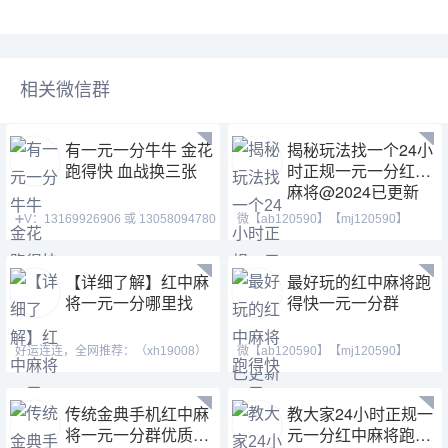
相关微信群
有一元一分牛牛 金花
揭秘玩法找一个24小
跑得快 血战换三张
时正规一元一分红中
麻将@2024已更新
➕V：13169926906 或 13058094780
微【ab120590】【mj120590】
QQ:3122617673 玩
【tj525555】一元一分麻将
【详细了解】红中麻
最好玩的红中麻将跑
将一元一分哪里找
得快一元一分群
好运连连，全网推荐：（xh19008）
微【ab120590】【mj120590】
（ xh29008）【tj19008】一元一分
【tj525555】红中换三张缺
传统金典手机红中麻
教大家24小时正规一
将一元一分群优质服
元一分红中麻将跑得