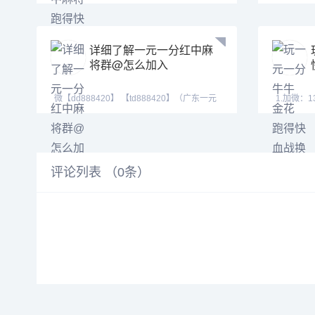
【tj525555】带押包赔可验
德州扑克
详细了解一元一分红中麻
将群@怎么加入
微【dd888420】 【td888420】（广东一元
1.加微：13169926
一分红中癞子爆
QQ:31226
评论列表 （
0
条）