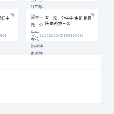
得快，红中血战，等
规红中
有一元一分牛牛 金花 跑得
快 血战换三张
590】
➕V：13169926906 或 13058094780
QQ:3122617673 玩