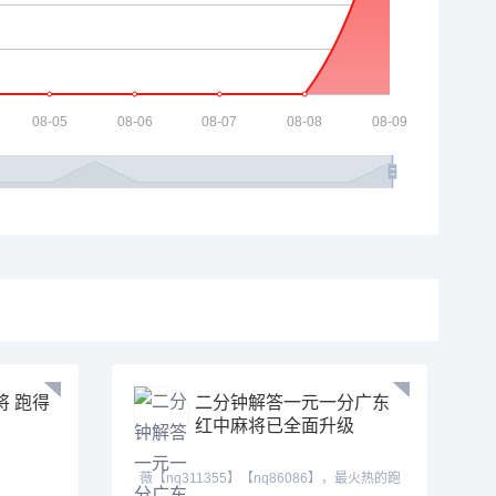
将 跑得
二分钟解答一元一分广东
红中麻将已全面升级
薇【nq311355】【nq86086】，最火热的跑