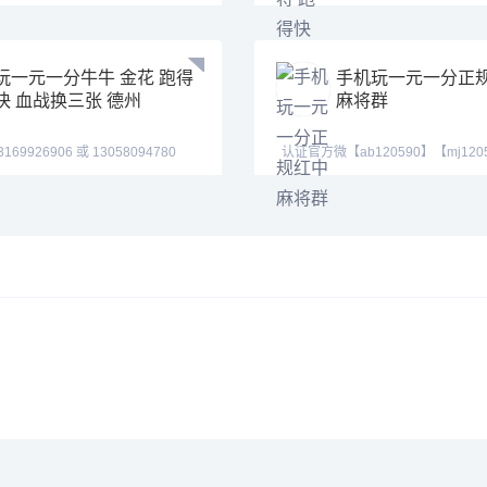
➕
【mj120590】【tj5255
玩一元一分牛牛 金花 跑得
手机玩一元一分正
快 血战换三张 德州
麻将群
906 或 13058094780
认证官方微【ab120590】【mj120
17673
【tj525555】红