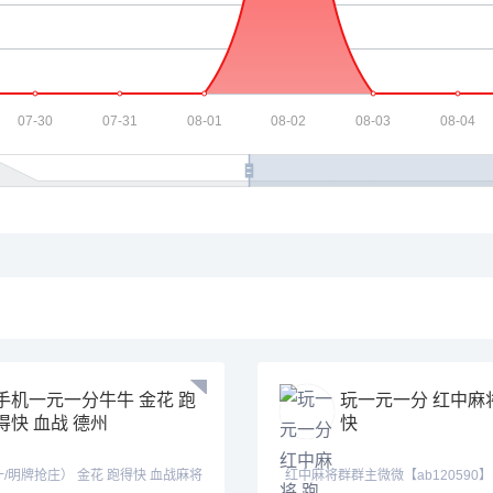
手机一元一分牛牛 金花 跑
玩一元一分 红中麻
得快 血战 德州
快
） 金花 跑得快 血战麻将
红中麻将群群主微微【ab120590】