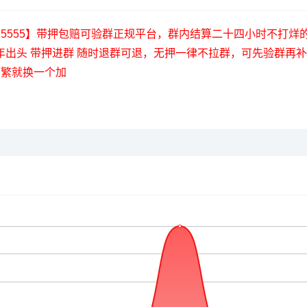
】【tj525555】带押包赔可验群正规平台，群内结算二十四小时
年出头 带押进群 随时退群可退，无押一律不拉群，可先验群再
频繁就换一个加