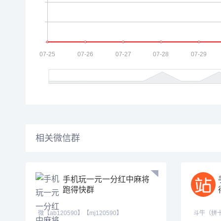
相关微信群
手机玩一元一分红中麻将
跑得快群
微【ab120590】【mj120590】
斗牛（拼十/明牌抢庄