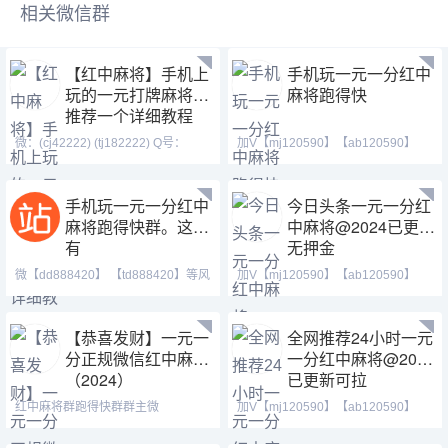
相关微信群
【红中麻将】手机上
手机玩一元一分红中
玩的一元打牌麻将群
麻将跑得快
推荐一个详细教程
微：(cj42222) (tj182222) Q号：
加V【mj120590】【ab120590】
(371146023) 1.游戏类
【tj525555】24小时火爆
手机玩一元一分红中
今日头条一元一分红
麻将跑得快群。这里
中麻将@2024已更新
有
无押金
微【dd888420】 【td888420】等风
加V【mj120590】【ab120590】
也等你。喜欢打麻将
【tj525555】加不上微信
【恭喜发财】一元一
全网推荐24小时一元
分正规微信红中麻将
一分红中麻将@2024
（2024）
已更新可拉
红中麻将群跑得快群群主微
加V【mj120590】【ab120590】
（xh19008）（ xh29008）
【tj525555】加不上微信
【tj19008】