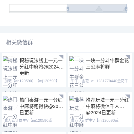
相关微信群
揭秘玩法线上一元一
一块一分斗牛群金花
分红中麻将@2024已
三公麻将群
更新
加薇【ab120590】【mj120590】
牛牛，金花+v：1281770440金花牛
【tj525555】红中做鬼百
牛多种玩法供君选择，游戏资
热门桌游一元一分红
推荐玩法一元一分红
中麻将跑得快@2024
中麻将微信千人
已更新
@2024已更新
官方认证群主V【mj120590或
官方认证群主V【mj120590或
tj525555】【ab120590】（一
tj525555】【ab120590】（一