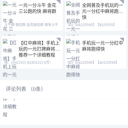
一元一分斗牛 金花
全网普及手机玩的一
三公跑的快 麻将群
元一分红中麻将跑得
快
斗牛群 微信群 金花微信群 谁有斗牛
加V【mj120590】【tj525555】
群？我有斗牛群
【ab120590】加不上微信
【红中麻将】手机上
手机玩一元一分红中
玩的一元打牌麻将群
麻将跑得快
推荐一个详细教程
微：(cj42222) (tj182222) Q号：
加V【mj120590】【ab120590】
(371146023) 1.游戏类
【tj525555】24小时火爆
评论列表 （
0
条）