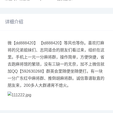
详细介绍
微【dd888420】 【td888420】等风也等你。喜欢打麻
将的兄弟姐妹们、志同道合的朋友们看过来，组织在这
里。手机上一元一分麻将群，操作简单，方便快捷，省
去跑麻将馆的繁琐，没有三缺一的无奈，加不上微信就
加QQ【592630268】群英会里随便坐随便打。有一块
一分广东红中麻将群、推倒胡麻将群。诚信靠谱耿直的
朋友来，200多人大群通宵不熄火。