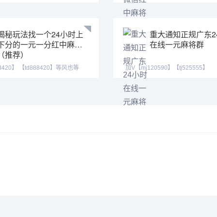
爆炸
上下分模式
揭秘玩法找一个24小时上
重大通知正规广东2
下分的一元一分红中麻将
在线一元麻将群
（推荐）
8420】 【td888420】等风也等
加V【mj120590】【tj525555】
打麻将
【ab120590】拿链接下载，