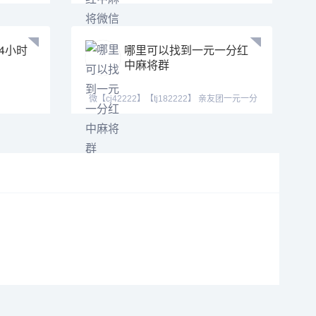
【ab120590】信誉老群，一元一
4小时
哪里可以找到一元一分红
中麻将群
微【cj42222】【tj182222】 亲友团一元一分
上下分模式