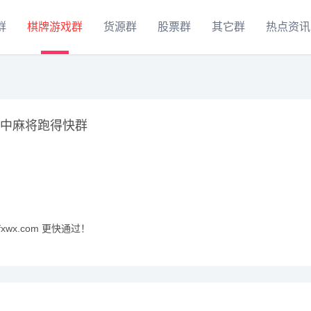
群
棋牌游戏群
货源群
股票群
其它群
热点资讯
红中麻将跑得快群
xwx.com 更快通过！