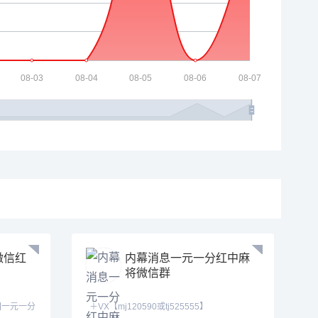
微信红
内幕消息一元一分红中麻
将微信群
友团一元一分
＋VX【mj120590或tj525555】