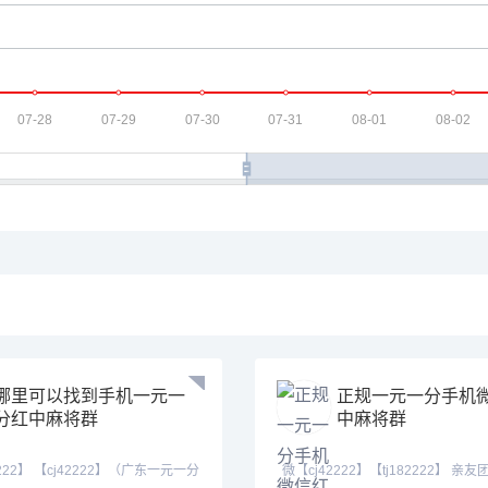
哪里可以找到手机一元一
正规一元一分手机
分红中麻将群
中麻将群
2222】 【cj42222】（广东一元一分
微【cj42222】【tj182222】 亲