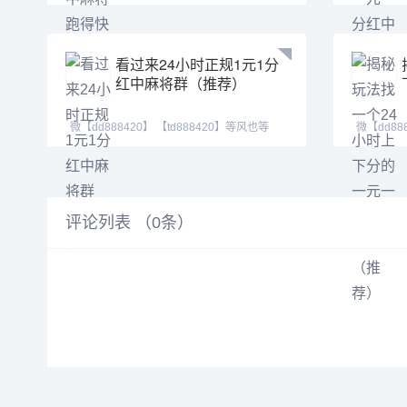
【tj525555】加不上微信
红中癞子
看过来24小时正规1元1分
红中麻将群（推荐）
微【dd888420】 【td888420】等风也等
微【dd88
你。喜欢打麻将
你。喜欢
评论列表 （
0
条）