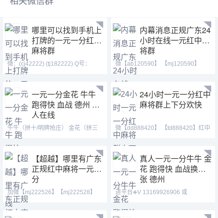
相关微信群
哪里可以找到手机上
内幕消息正规广东24
打牌的一元一分红中
小时在线一元红中麻
麻将群
将群
微：(cj42222) (tj182222) Q号：
微【ab120590】 【mj120590】
(371146023) 1.游戏类
【tj525555】带押包赔可
一元一分金花 牛牛
24小时一元一分红中
跑得快 血战 德州 真
麻将群上下分欢快
人在线
牛牛（拼十/明牌抢庄） 金花（拼三
微【dd888420】 【td888420】红中
张） 德州 跑得快 血战麻将
麻将群、跑得快群。
【超越】哪里有广东
真人一元一分牛牛 金
正规红中麻将一元一
花 跑得快 血战换三
分
张 德州
加微【mj222526】【mj222528】
进平台➕V 13169926906 或
QQ【309977646】麻将、
13058094780 QQ:3122617