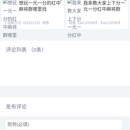
想玩一元一分的红中
我来教大家上下分一
麻将群哪里找
元一分红中麻将群
1.进群方式《tj182222》或者
加薇【ab120590】【mj120590】
《cj42222》QQ(371146023)
【tj525555】红中做鬼百
评论列表 （
0
条）
发布评论