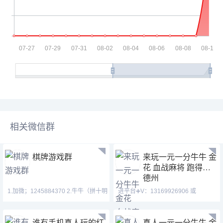
相关微信群
棋牌游戏群
来玩一元一分牛牛 金
花 血战麻将 跑得快
德州
1.加微；1245884370 2.牛牛（拼十明
进平台➕V：13169926906 或
牌抢庄），金花（拼三张），跑得
13058094780 QQ:31226176
谁有手机真人玩的红
真人一元一分牛牛 金