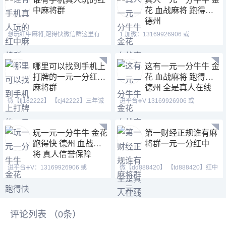
中麻将群
花 血战麻将 跑得快
德州
想玩红中麻将,跑得快微信群这里有
1.加微：13169926906 或
微：(cj42222) (tj18
13058094780 QQ:3122617673
哪里可以找到手机上
这有一元一分牛牛 金
打牌的一元一分红中
花 血战麻将 跑得快
麻将群
德州 全是真人在线
微【tj182222】 【cj42222】三年诚
进平台➕V 13169926906 或
信老群，支持各种验证
13058094780 QQ:3122617
玩一元一分牛牛 金花
第一财经正规谁有麻
跑得快 德州 血战麻
将群一元一分红中
将 真人信誉保障
进平台➕V：13169926906 或
微【dd888420】 【td888420】红中
13058094780 QQ:31226176
麻将 跑得快 全天24
评论列表 （
0
条）